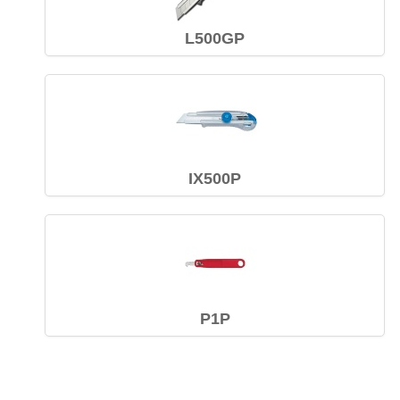
L500GP
IX500P
P1P