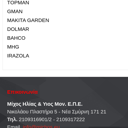
TOPMAN
GMAN
MAKITA GARDEN
DOLMAR
BAHCO
MHG
IRAZOLA
Επικοινωνία
Μίχος Ηλίας & Υιος Μον. Ε.Π.Ε.
Νικολάου Πλαστήρα 5 - Νέα Σμύρνη 171 21
Τηλ.
2109316901/2 - 2109317222
Email.
info@michos.eu